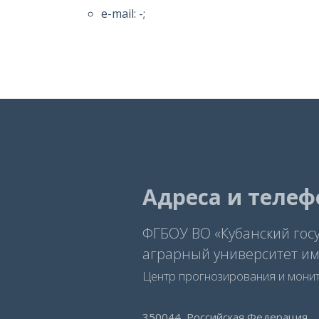
e-mail: -;
Адреса и теле
ФГБОУ ВО «Кубанский гос
аграрный университет им.
Центр прогнозирования и мони
350044, Российская Федерация