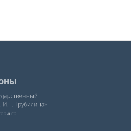
фоны
ударственный
 И.Т. Трубилина»
торинга