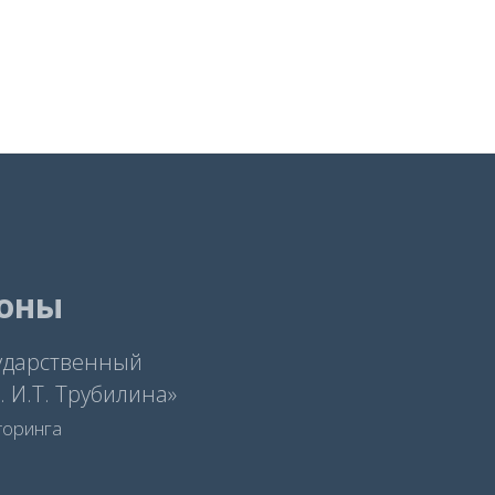
фоны
ударственный
 И.Т. Трубилина»
торинга