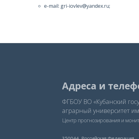
e-mail: gri-iovlev@yandex.ru;
Адреса и теле
ФГБОУ ВО «Кубанский гос
аграрный университет им.
Центр прогнозирования и мони
350044, Российская Федерация