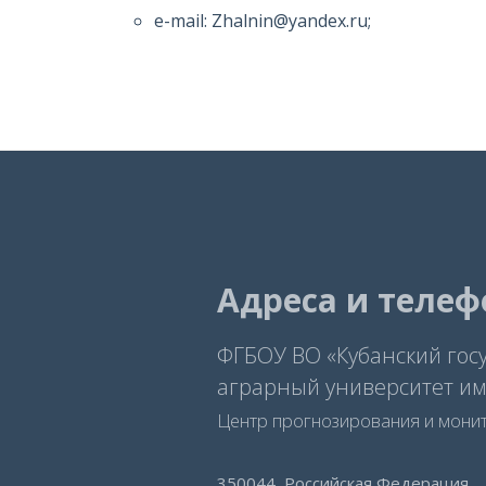
e-mail: Zhalnin@yandex.ru;
Адреса и теле
ФГБОУ ВО «Кубанский гос
аграрный университет им.
Центр прогнозирования и мони
350044, Российская Федерация