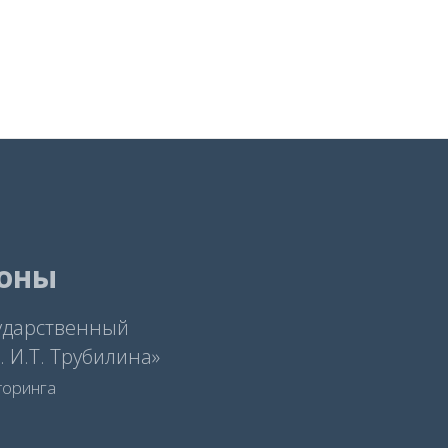
фоны
ударственный
 И.Т. Трубилина»
торинга