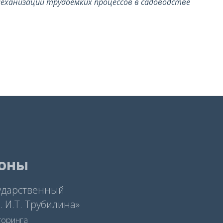
механизации трудоемких процессов в садоводстве
фоны
ударственный
 И.Т. Трубилина»
торинга