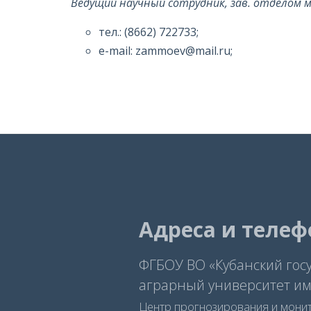
Ведущий научный сотрудник, зав. отделом 
тел.: (8662) 722733;
e-mail: zammoev@mail.ru;
Адреса и теле
ФГБОУ ВО «Кубанский гос
аграрный университет им.
Центр прогнозирования и мони